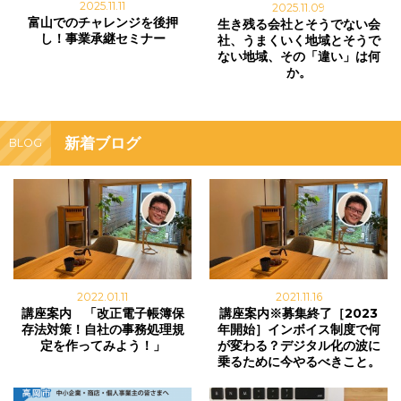
2025.11.11
2025.11.09
富山でのチャレンジを後押
生き残る会社とそうでない会
し！事業承継セミナー
社、うまくいく地域とそうで
ない地域、その「違い」は何
か。
新着ブログ
BLOG
2022.01.11
2021.11.16
講座案内 「改正電子帳簿保
講座案内※募集終了［2023
存法対策！自社の事務処理規
年開始］インボイス制度で何
定を作ってみよう！」
が変わる？デジタル化の波に
乗るために今やるべきこと。